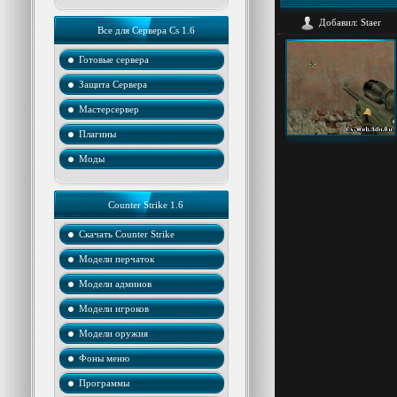
Добавил:
Staer
Все для Сервера Cs 1.6
Готовые сервера
Защита Cервера
Мастерсервер
Плагины
Моды
Counter Strike 1.6
Скачать Counter Strike
Модели перчаток
Модели админов
Модели игроков
Модели оружия
Фоны меню
Программы