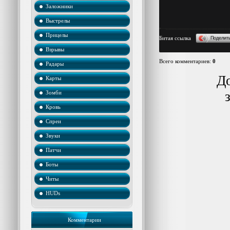
Заложники
Выстрелы
Прицелы
Битая ссылка
Поделит
Взрывы
Всего комментариев
:
0
Радары
До
Карты
Зомби
Кровь
Спреи
Звуки
Патчи
Боты
Читы
HUDs
Комментарии