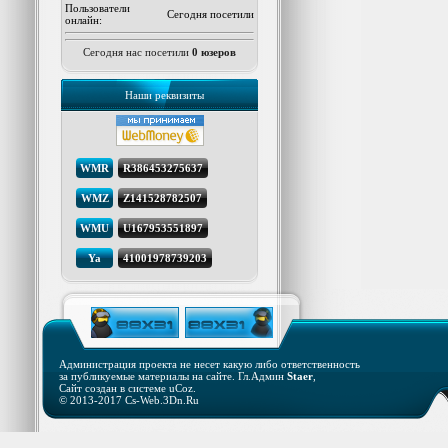
Пользователи
Сегодня посетили
онлайн:
Сегодня нас посетили
0 юзеров
Наши реквизиты
WMR
R386453275637
WMZ
Z141528782507
WMU
U167953551897
Ya
41001978739203
Администрация проекта не несет какую либо ответственность
за публикуемые материалы на сайте. Гл.Админ
Staer
,
Сайт создан в системе
uCoz
.
© 2013-2017 Cs-Web.3Dn.Ru