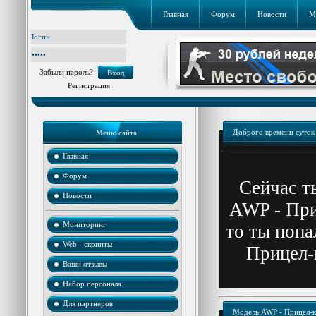
Главная
Форум
Новости
М
Забыли пароль?
Регистрация
Доброго времени суток
Меню сайта
Главная
Форум
Cейчас т
Новости
AWP - При
Мониторинг
то ты попа
Web - скрипты
Прицел-
Ваши отзывы
Набор персонала
Для партнеров
Модель AWP - Прицел-к