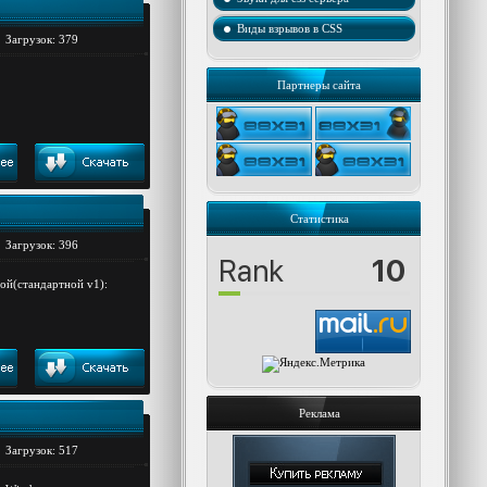
Виды взрывов в CSS
Загрузок: 379
Партнеры сайта
Статистика
Загрузок: 396
рой(стандартной v1):
Реклама
Загрузок: 517