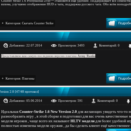
Counter Strike 1.6 Professional Zver™ становится еще удобнее. Поддерживает всё семейст
взлома, улучшено отображение HUD и чата, поддержка русского чата. Обо всём поподроб
Категория:
Скачать Counter Strike
Добавлено: 22.07.2014
Просмотров: 3493
Коментарий: 0
Представляем вам самую последнюю версию плагина
Army Ranks
Категория:
Плагины
Version 2.0 [47/48 протокол]
Добавлено: 05.06.2014
Просмотров: 591
Коментарий: 0
Идеальная
Counter-Strike 1.6 New Version 2.0
для желающих увидеть что-то но
разнообразить игру , в этой сборке я подготовил для вас очень качественные 
модели игроков , чаще всего их называют
HLTV модели
для более удобной игр
полностью изменены модели оружия , да бы сделать клиент ещё качественнее
модели оружия из CS:GO
, конечно в идеале такие модели не перенести, но 