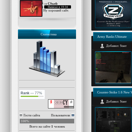
CSweb
Написал в 19:34
Ну хороший сайт.
Статистика
Army Ranks Ultimate
Добавил:
Staer
Counter-Strike 1.6 New 
Rank
— 77%
Добавил:
Staer
Гости сайта
Пользователи
100%
Всего на сайте
1
человек