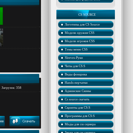
CS SOURCE
Логотипы для CS Source
Модели оружия CSS
Модели игроков CSS
Темы меню CSS
Sleeves-Руки
Читы для CS:S
Виды фонарика
Hands-перчатки
Загрузок: 358
Админские Скины
Cs source скачать
Скрипты для CS:S
Программы для CS:S
Моды для css сервера
Звуки для css сервера