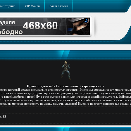
ониторинг
VIP Файлы
Ваши отзывы
Приветствуем тебя Гость на главной странице сайта
ртал, который создан специально для простых игроков! В нем мы смешали сразу много тема
читан не только на аудиторию простых и продвинутых игроков, поэтому на сайте есть поле
 о вашей любимой игре! Ну а если ты уже давненько играешь в онлайн игры тогда, файловы
ы! Ну а если тебе не надо не чего качать, а просто хочется пообщается с такими же как ты -
здесь ты можешь попросить помощь, помочь, делится! Именно поэтому наш портал создан д
е
:
95