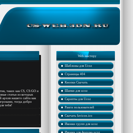
Web-мастеру
Шаблоны для Ucoz
Страницы 404
Кнопки Скачать
Шапки для ucoz
тик, таких как
CS, CS:GO и
зные статьи из которых
й архив нашего сайта как
Скрипты для Ucoz
 игроками, тогда добро
ля тебя!
Ранги пользователей
Скачать favicon.ico
Иконки групп для ucoz
Иконки для форума ucoz