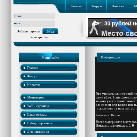
Главная
Форум
Новости
М
Забыли пароль?
Регистрация
Информация
Меню сайта
Главная
Форум
Новости
Это уникальный игровой по
Мониторинг
даже uCoz,
Наш проект расс
можно узнать много нового
раз создан для такого как т
Web - скрипты
пожаловать на наш форум, 
Ваши отзывы
Главная
»
Файлы
Всего материалов в каталог
Набор персонала
Показано материалов
:
1-6
Для партнеров