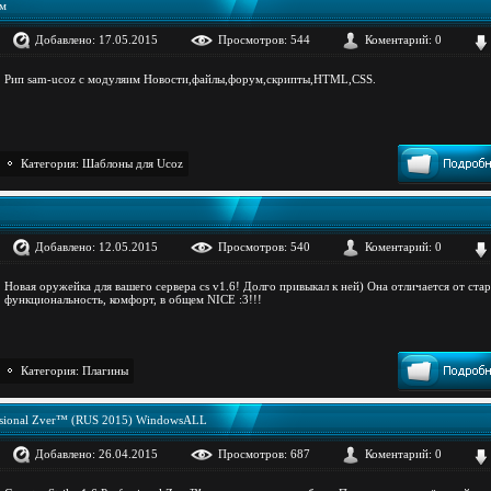
им
Добавлено: 17.05.2015
Просмотров: 544
Коментарий: 0
Рип sam-ucoz с модуляим Новости,файлы,форум,скрипты,HTML,CSS.
Категория:
Шаблоны для Ucoz
Добавлено: 12.05.2015
Просмотров: 540
Коментарий: 0
Новая оружейка для вашего сервера cs v1.6! Долго привыкал к ней) Она отличается от ста
функциональность, комфорт, в общем NICE :3!!!
Категория:
Плагины
fessional Zver™ (RUS 2015) WindowsALL
Добавлено: 26.04.2015
Просмотров: 687
Коментарий: 0