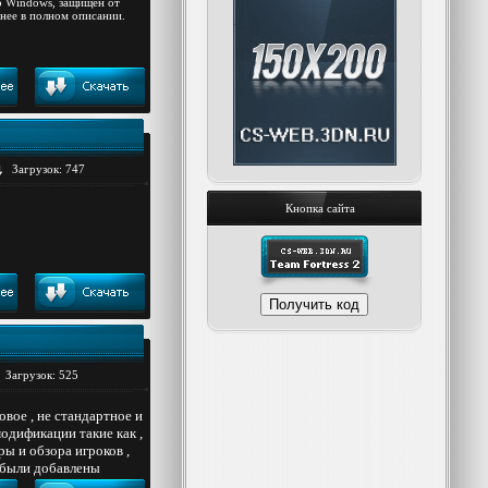
во Windows, защищен от
нее в полном описании.
Загрузок: 747
Кнопка сайта
Загрузок: 525
вое , не стандартное и
модификации такие как ,
ы и обзора игроков ,
 были добавлены
все модели очень похожи