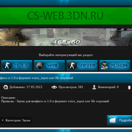
Выбирайте интерисующий вас раздел:
нфига cs 1.6 в формате voice_input.wav Не хороший
Добавлено: 17.05.2015
Просмотров: 581
Коментарий: 0
Описание:
Приколы - Звуки для конфига cs 1.6 в формате voice_input.wav Не хороший
Категория:
Звуки