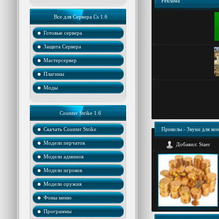
Реклама
Все для Сервера Cs 1.6
Готовые сервера
Защита Cервера
Мастерсервер
Плагины
Моды
Counter Strike 1.6
Скачать Counter Strike
Приколы - Звуки для ко
Модели перчаток
Добавил:
Staer
Модели админов
Модели игроков
Модели оружия
Фоны меню
Программы