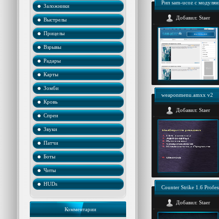
Рип sam-ucoz с модуля
Заложники
Добавил:
Staer
Выстрелы
Прицелы
Взрывы
Радары
Карты
Зомби
weaponmenu.amxx v2
Кровь
Добавил:
Staer
Спреи
Звуки
Патчи
Боты
Читы
HUDs
Counter Strike 1.6 Pro
Добавил:
Staer
Комментарии